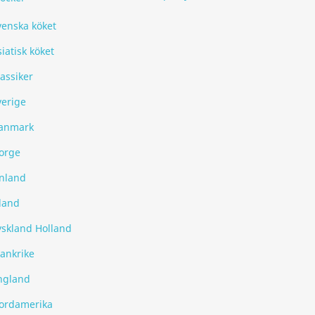
venska köket
iatisk köket
assiker
verige
anmark
orge
inland
sland
yskland Holland
rankrike
ngland
ordamerika