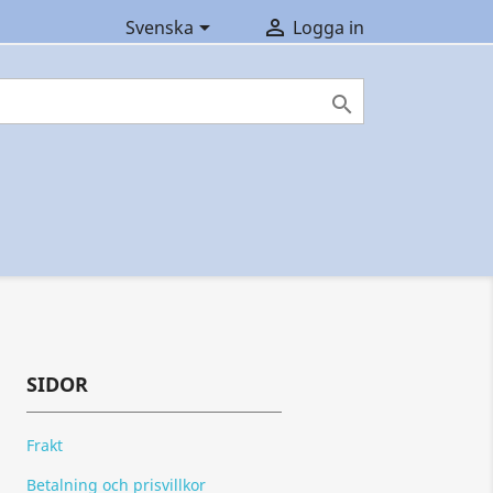


Svenska
Logga in

SIDOR
Frakt
Betalning och prisvillkor