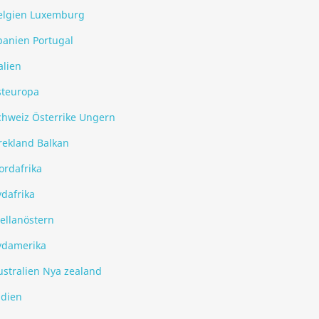
elgien Luxemburg
panien Portugal
alien
steuropa
chweiz Österrike Ungern
rekland Balkan
ordafrika
ydafrika
ellanöstern
ydamerika
ustralien Nya zealand
ndien