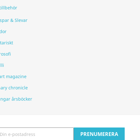
tillbehör
spar & Slevar
dor
tariskt
rosofi
lli
art magazine
nary chronicle
ingar årsböcker