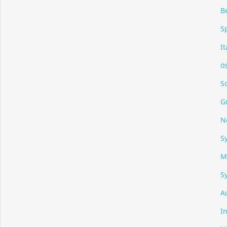
B
S
It
ö
S
G
N
S
M
S
A
I