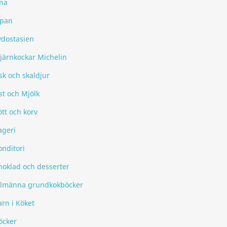
ina
apan
ydostasien
tjärnkockar Michelin
sk och skaldjur
st och Mjölk
tt och korv
ageri
onditori
hoklad och desserter
llmänna grundkokböcker
rn i Köket
öcker