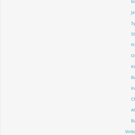
k
J
S
S
Fi
O
Kö
B
K
C
A
Ba
Vinb