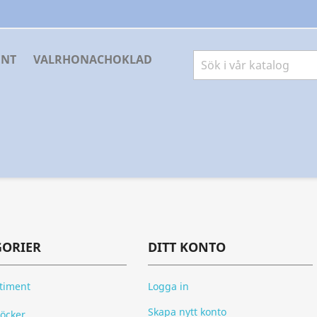
ENT
VALRHONACHOKLAD
GORIER
DITT KONTO
rtiment
Logga in
Skapa nytt konto
öcker