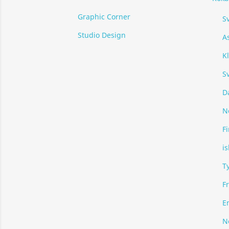
Graphic Corner
S
Studio Design
As
Kl
S
D
N
F
i
T
F
E
N