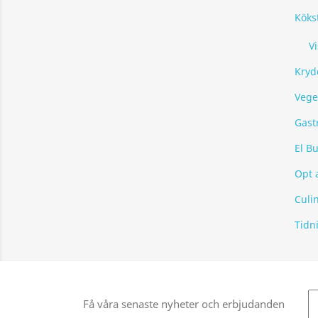
Köks
Vi
Kryd
Vege
Gast
El Bu
Opt 
Culi
Tidn
Få våra senaste nyheter och erbjudanden